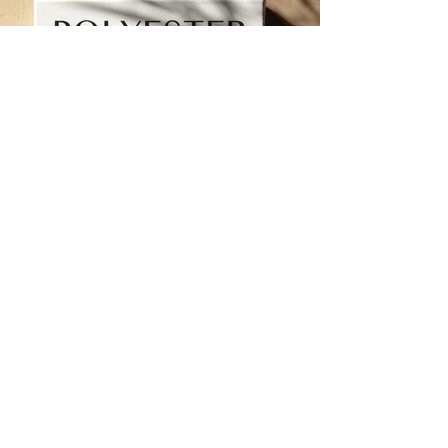
< Zurück
Nächstes >