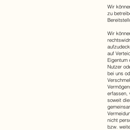
Wir könne
zu betreib
Bereitstel
Wir könne
rechtswidr
aufzudeck
auf Vertei
Eigentum o
Nutzer ode
bei uns o
Verschmel
Vermögensw
erfassen, 
soweit die
gemeinsam
Vermeidun
nicht per
bzw. weit