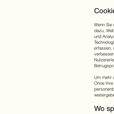
Cooki
Wenn Sie u
dazu, Web
und Analys
Technologi
erfassen, 
verbesser
Nutzererl
Betrugspr
Um mehr d
Ohne Ihre
personenb
weitergeb
Wo sp