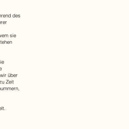
ährend des
erer
wem sie
stehen
ie
e
wir über
zu Zeit
nnummern,
lt.