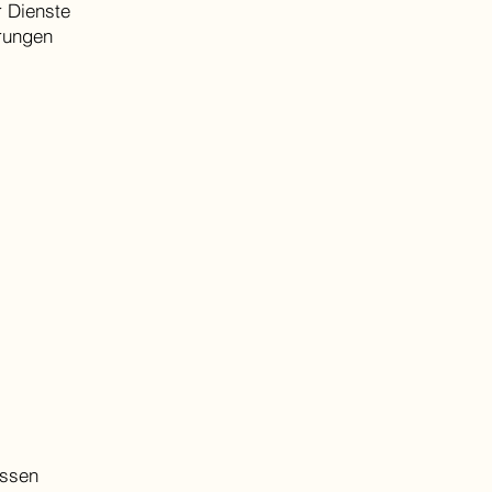
r Dienste
erungen
assen