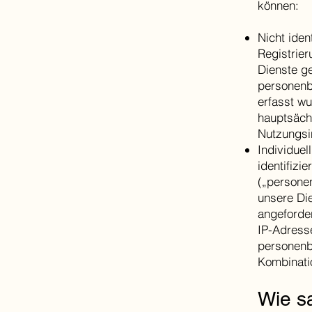
können:
Nicht iden
Registrier
Dienste g
personenb
erfasst w
hauptsäch
Nutzungsi
Individuel
identifizi
(„persone
unsere Die
angeforde
IP-Adress
personenb
Kombinati
Wie s