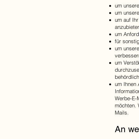
um unsere 
um unsere
um auf Ih
anzubiete
um Anford
für sonsti
um unsere
verbesser
um Verstö
durchzuse
behördlic
um Ihnen 
Informati
Werbe-E-Ma
möchten. W
Mails.
An we