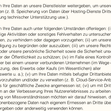
n Ihre Daten an unsere Dienstleister weitergeben, um unser
en (z. B. Speicherung von Daten über Hosting-Dienste Dritte
lung technischer Unterstützung usw.).
n Ihre Daten auch unter folgenden Umständen offenlegen: (
ige Aktivitäten oder sonstiges Fehlverhalten zu untersuchen
en, zu verhindern oder dagegen vorzugehen; (ii) um unser
digung zu begründen oder auszuüben; (iii) um unsere Recht
der unsere persönliche Sicherheit sowie die Sicherheit uns
r der Öffentlichkeit zu schützen; (iv) im Falle eines Kontro
der bei einem unserer verbundenen Unternehmen (im Wege 
zung, des Erwerbs oder Kaufs (im Wesentlichen) aller
erte u. a.); (v) um Ihre Daten mittels befugter Drittanbiete
vorzuhalten und/oder zu verwalten (z. B. Cloud-Service-Anbi
s für geschäftliche Zwecke angemessen ist; (vi) um mit Drit
 an der Verbesserung Ihres Nutzererlebnisses zu arbeiten
g von Missverständnissen möchten wir darauf hinweisen, d
sonenbezogene Daten nach eigenem Ermessen an Dritte über
ergeben oder anderweitig verwenden können.