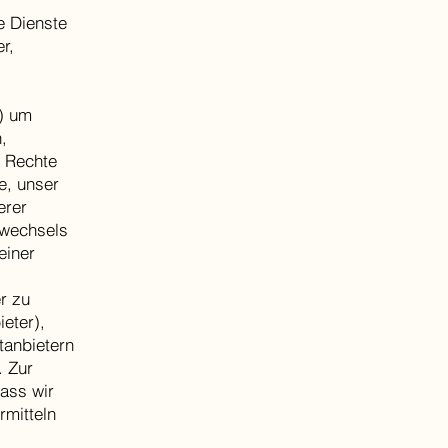
e Dienste
r,
i) um
,
e Rechte
e, unser
erer
llwechsels
einer
r zu
eter),
tanbietern
. Zur
ass wir
mitteln