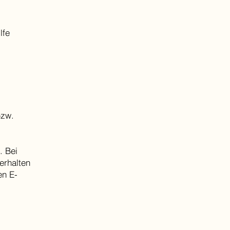
lfe
bzw.
. Bei
erhalten
en E-