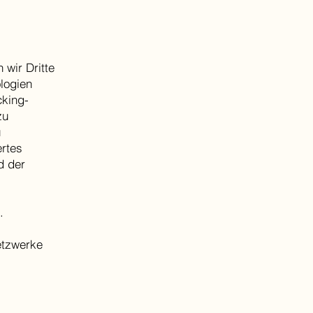
 wir Dritte
logien
cking-
zu
u
rtes
d der
.
etzwerke