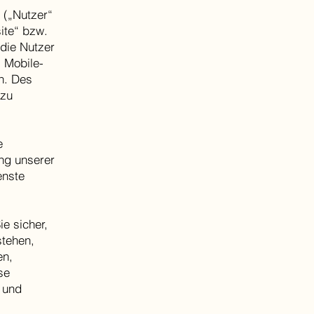
 („Nutzer“
ite“ bzw.
 die Nutzer
 Mobile-
n. Des
 zu
e
ng unserer
enste
ie sicher,
stehen,
en,
se
 und