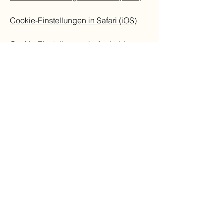
Cookie-Einstellungen in Safari (iOS)
Cookie-Einstellungen in Android
Um die Verwendung eigener Daten
durch Google Analytics auf allen
Websites abzulehnen und zu
verhindern, bestehen die folgenden
Anweisungen:
https://tools.google.com/dlpage/gaopt
out.
Wir können diese Cookie-Richtlinie
aktualisieren. Wir bitten Nutzer, diese
Seite regelmäßig aufzurufen, um sich
über den aktuellen Stand in Bezug auf