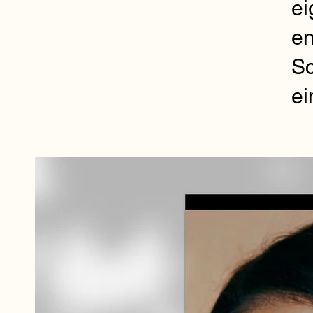
ei
en
Sc
ei