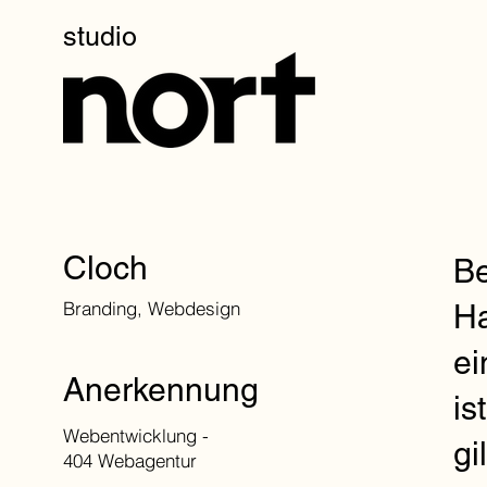
studio
Cloch
Be
Branding, Webdesign
Ha
ei
Anerkennung
is
Webentwicklung -
gi
404 Webagentur